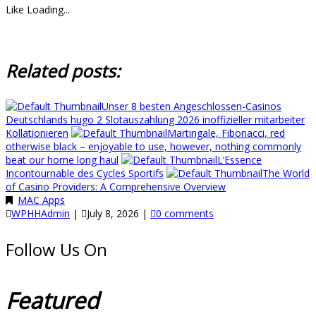
Like
Loading...
Related posts:
Unser 8 besten Angeschlossen-Casinos
Deutschlands hugo 2 Slotauszahlung 2026 inoffizieller mitarbeiter
Kollationieren
Martingale, Fibonacci, red
otherwise black – enjoyable to use, however, nothing commonly
beat our home long haul
L’Essence
Incontournable des Cycles Sportifs
The World
of Casino Providers: A Comprehensive Overview
MAC Apps
WPHHAdmin
|
July 8, 2026
|
0 comments
Follow Us On
Featured