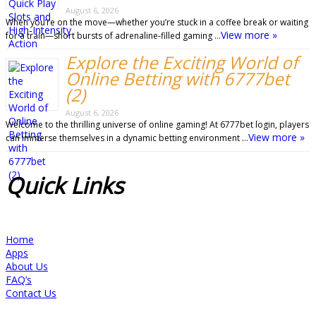
August 6, 2026
When you’re on the move—whether you’re stuck in a coffee break or waiting
View more »
for a train—short bursts of adrenaline‑filled gaming …
Explore the Exciting World of
Online Betting with 6777bet
(2)
August 6, 2026
Welcome to the thrilling universe of online gaming! At 6777bet login, players
View more »
can immerse themselves in a dynamic betting environment …
Quick
Links
Home
Apps
About Us
FAQ’s
Contact Us