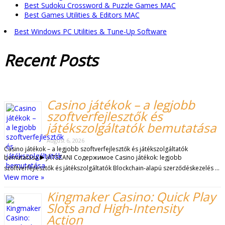
Best Sudoku Crossword & Puzzle Games MAC
Best Games Utilities & Editors MAC
Best Windows PC Utilities & Tune-Up Software
Recent
Posts
Casino játékok – a legjobb
szoftverfejlesztők és
játékszolgáltatók bemutatása
August 6, 2026
Casino játékok – a legjobb szoftverfejlesztők és játékszolgáltatók
bemutatása ▶️ JÁTSZANI Содержимое Casino játékok: legjobb
szoftverfejlesztők és játékszolgáltatók Blockchain-alapú szerződéskezelés …
View more »
Kingmaker Casino: Quick Play
Slots and High‑Intensity
Action