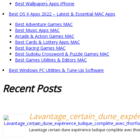
Best Wallpapers Apps iPhone
Best OS X Apps 2022 – Latest & Essential MAC Apps
Best Adventure Games MAC
Best Music Apps MAC
Arcade & Action Games MAC
Best Cards & Lottery Apps MAC
Best Racing Games MAC
Best Sudoku Crossword & Puzzle Games MAC
Best Games Utilities & Editors MAC
Best Windows PC Utilities & Tune-Up Software
Recent
Posts
Lavantage_certain_dune_expér
August 6, 2026
Lavantage certain dune expérience ludique complète avec thorf