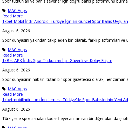
Spor tutkunları ve bahis severler için doğru bahis platformunu bulmak 
MAC Apps
Read More
1xbet Mobil İndir Android: Türkiye İçin En Güncel Spor Bahis Uygula
August 6, 2026
Spor dünyasını yakından takip eden biri olarak, farklı platformları 
MAC Apps
Read More
1xBet APK İndir: Spor Tutkunları İçin Güvenli ve Kolay Erişim
August 6, 2026
Spor dünyasının nabzını tutan bir spor gazetecisi olarak, her zaman sp
MAC Apps
Read More
1xbetmobilindir.com İncelemesi: Türkiye’de Spor Bahislerinin Yeni Ad
August 6, 2026
Türkiye’de spor sahaları kadar heyecanı artıran bir diğer alan da şüp
MAC Apps