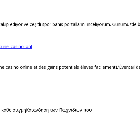
n takip ediyor ve çeşitli spor bahis portallarını inceliyorum. Günümüzde b
tune_casino_onl
e casino online et des gains potentiels élevés facilementL'Éventail d
 σε κάθε στιγμήΚατανόηση των Παιχνιδιών που