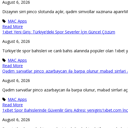
August 6, 2026
Dizaynın sirri pinco slotunda açılır, qədim simvollar xəzinənə aparır
MAC Apps
Read More
1xbet Yeni Giriş: Türkiye’deki Spor Severler İçin Güncel Çözüm
August 6, 2026
Türkiye'de spor bahisleri ve canlı bahis alanında popüler olan 1xbet yen
MAC Apps
Read More
Qədim_sərvətlər_pinco_azərbaycan_ilə_bərpa_olunur_məbəd_sirrləri_
August 6, 2026
Qədim sərvətlər pinco azərbaycan ilə bərpa olunur, məbəd sirrləri aç
MAC Apps
Read More
1xBet Spor Bahislerinde Güvenilir Giriş Adresi: yenigiris1xbet.com İn
August 6, 2026