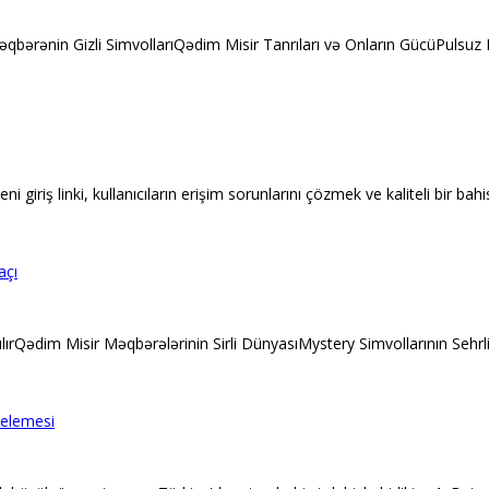
Məqbərənin Gizli SimvollarıQədim Misir Tanrıları və Onların GücüPulsuz F
i giriş linki, kullanıcıların erişim sorunlarını çözmek ve kaliteli bir b
açı
ılırQədim Misir Məqbərələrinin Sirli DünyasıMystery Simvollarının Sehr
celemesi