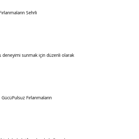
ırlanmaların Sehrli
ahis deneyimi sunmak için düzenli olarak
li GücüPulsuz Fırlanmaların