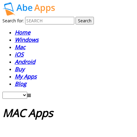
Search for:
Home
Windows
Mac
iOS
Android
Buy
My Apps
Blog
MAC Apps