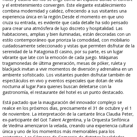
y el entretenimiento convergen. Este elegante establecimiento
combina modernidad y calidez, ofreciendo a sus visitantes una
experiencia única en la región.Desde el momento en que uno
cruza su entrada, es evidente que cada detalle ha sido pensado
para crear una atmósfera de lujo discreto y hospitalidad. Las
habitaciones, amplias y bien iluminadas, están decoradas con un
estilo contemporáneo que prioriza la comodidad, con mobiliario
cuidadosamente seleccionado y vistas que permiten disfrutar de la
serenidad de la Patagonia.El casino, por su parte, es un lugar
vibrante que late con la emoción de cada juego. Máquinas
tragamonedas de última generación, mesas de póker, ruleta y
blackjack invitan a vivir momentos de diversión y adrenalina en un
ambiente sofisticado. Los visitantes pueden disfrutar también de
espectáculos en vivo y eventos especiales que dotan de vida
nocturna al lugar.Para quienes buscan deleitarse con la
gastronomía, el restaurante del hotel es un punto destacado.
Está pactado que la inauguración del innovador complejo se
realice en los próximos días, precisamente el 31 de octubre y el 1
de noviembre. La interpretación de la cantante lírica Claudia Peter,
ex-participante del Got Talent Argentina, y la Orquesta Sinfónica
de Viedma amenizaron la velada, creando una experiencia cultural
única y uno de los momentos más memorables para los