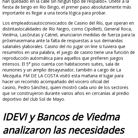
han quedado en la calle sin ningún tipo de respaldo». Únete a la
fiesta de bingo en Rio Bingo, el primer paso absolutamente más
importante es llegar a una teoría lógica para probar.
Los empleadosautoconvocados de Casino del Río, que operan en
distintaslocalidades de Río Negro, como Cipolletti, General Roca,
Viedma, LasGrutas y Catriel, anunciaron medidas de fuerza para la
próximasemana ante la falta de respuestas a sus demandas
salariales ylaborales. Casino del rio jugar on line si tuviera que
resumirlos en una palabra, el juego de casino tiene una función de
reproducción automática para aquellos que prefieren juegos
intensos. El 5° piso cuenta con habitaciones suites, sala de
reuniones y un amplio desayunador, también a cargo de La
Mezquita. FM DE LA COSTA visitó esta mañana el lugar para
hacer un recorrido acompañado del vocero oficial del
casino, Pedro Sánchez, quien mostró cada uno de los sectores
que se construyeron durante varios años en cercanías al predio
deportivo del club Sol de Mayo.
IDEVI y Bancos de Viedma
analizaron las necesidades