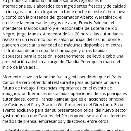
Su propuesta culinaria combina sabores regionales e
internacionales, elaborados con ingredientes frescos y de calidad.
La inauguración tuvo lugar en la tarde noche de este último jueves
y contó con la presencia del gobernador Alberto Weretilneck, el
titular de la empresa de juegos de azar, Francis Raineau, el
intendente Marcos Castro y el responsable de Lotería de Río
Negro, Jorge Manzo. Alrededor de las 20 horas, las autoridades
realizaron un recorrido por el salón principal del casino, donde
pudieron apreciar la variedad de máquinas disponibles mientras
disfrutaban de una copa de champagne y otras bebidas
dispuestas para la ocasión. Posteriormente, se llevó a cabo una
presentación artística a cargo de Claudia Peter quien marcó el
inicio de la velada .
Momento clave en la noche fue la gentil bendición que el Padre
Carlos Barrero ofrendó al restaurante para augurarle un buen
futuro de trabajo. Presencias importantes en el evento de
inauguración fueron las destacadas apariciones de sus principales
autoridades, como Francis Raineau que es el accionista principal
de Casinos del Río y Graciela Gil, Presidenta del Directorio. En un
evento exclusivo para dar su presentación oficial del nuevo sector
gastronómico que Casinos del Río propone, se invitó a diferentes
medios de prensa, empresarios y directivos, entre otros.
La facilidad de tener tanta variedad disponible significa que si no