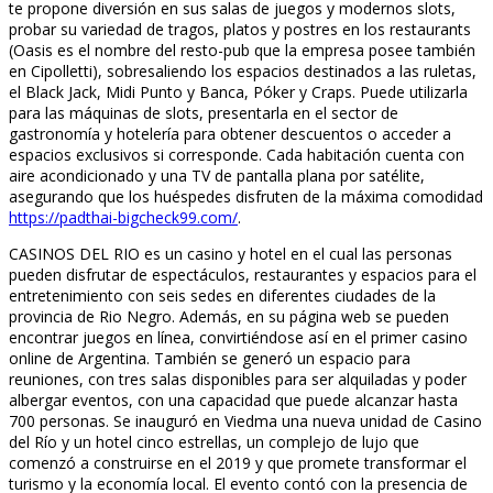
te propone diversión en sus salas de juegos y modernos slots,
probar su variedad de tragos, platos y postres en los restaurants
(Oasis es el nombre del resto-pub que la empresa posee también
en Cipolletti), sobresaliendo los espacios destinados a las ruletas,
el Black Jack, Midi Punto y Banca, Póker y Craps. Puede utilizarla
para las máquinas de slots, presentarla en el sector de
gastronomía y hotelería para obtener descuentos o acceder a
espacios exclusivos si corresponde. Cada habitación cuenta con
aire acondicionado y una TV de pantalla plana por satélite,
asegurando que los huéspedes disfruten de la máxima comodidad
https://padthai-bigcheck99.com/
.
CASINOS DEL RIO es un casino y hotel en el cual las personas
pueden disfrutar de espectáculos, restaurantes y espacios para el
entretenimiento con seis sedes en diferentes ciudades de la
provincia de Rio Negro. Además, en su página web se pueden
encontrar juegos en línea, convirtiéndose así en el primer casino
online de Argentina. También se generó un espacio para
reuniones, con tres salas disponibles para ser alquiladas y poder
albergar eventos, con una capacidad que puede alcanzar hasta
700 personas. Se inauguró en Viedma una nueva unidad de Casino
del Río y un hotel cinco estrellas, un complejo de lujo que
comenzó a construirse en el 2019 y que promete transformar el
turismo y la economía local. El evento contó con la presencia de