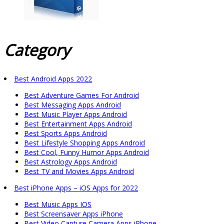
Category
Best Android Apps 2022
Best Adventure Games For Android
Best Messaging Apps Android
Best Music Player Apps Android
Best Entertainment Apps Android
Best Sports Apps Android
Best Lifestyle Shopping Apps Android
Best Cool, Funny Humor Apps Android
Best Astrology Apps Android
Best TV and Movies Apps Android
Best iPhone Apps – iOS Apps for 2022
Best Music Apps IOS
Best Screensaver Apps iPhone
Best Video Capture Camera Apps iPhone