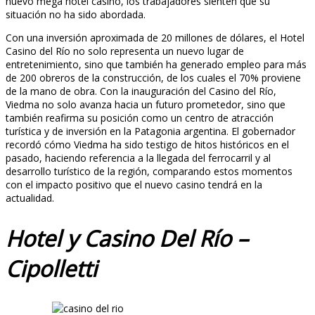
nuevo mega hotel casino, los trabajadores sienten que su
situación no ha sido abordada.
Con una inversión aproximada de 20 millones de dólares, el Hotel
Casino del Río no solo representa un nuevo lugar de
entretenimiento, sino que también ha generado empleo para más
de 200 obreros de la construcción, de los cuales el 70% proviene
de la mano de obra. Con la inauguración del Casino del Río,
Viedma no solo avanza hacia un futuro prometedor, sino que
también reafirma su posición como un centro de atracción
turística y de inversión en la Patagonia argentina. El gobernador
recordó cómo Viedma ha sido testigo de hitos históricos en el
pasado, haciendo referencia a la llegada del ferrocarril y al
desarrollo turístico de la región, comparando estos momentos
con el impacto positivo que el nuevo casino tendrá en la
actualidad.
Hotel y Casino Del Río –
Cipolletti