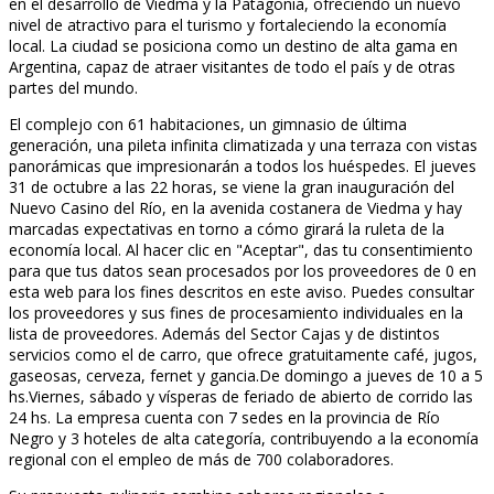
en el desarrollo de Viedma y la Patagonia, ofreciendo un nuevo
nivel de atractivo para el turismo y fortaleciendo la economía
local. La ciudad se posiciona como un destino de alta gama en
Argentina, capaz de atraer visitantes de todo el país y de otras
partes del mundo.
El complejo con 61 habitaciones, un gimnasio de última
generación, una pileta infinita climatizada y una terraza con vistas
panorámicas que impresionarán a todos los huéspedes. El jueves
31 de octubre a las 22 horas, se viene la gran inauguración del
Nuevo Casino del Río, en la avenida costanera de Viedma y hay
marcadas expectativas en torno a cómo girará la ruleta de la
economía local. Al hacer clic en "Aceptar", das tu consentimiento
para que tus datos sean procesados por los proveedores de 0 en
esta web para los fines descritos en este aviso. Puedes consultar
los proveedores y sus fines de procesamiento individuales en la
lista de proveedores. Además del Sector Cajas y de distintos
servicios como el de carro, que ofrece gratuitamente café, jugos,
gaseosas, cerveza, fernet y gancia.De domingo a jueves de 10 a 5
hs.Viernes, sábado y vísperas de feriado de abierto de corrido las
24 hs. La empresa cuenta con 7 sedes en la provincia de Río
Negro y 3 hoteles de alta categoría, contribuyendo a la economía
regional con el empleo de más de 700 colaboradores.