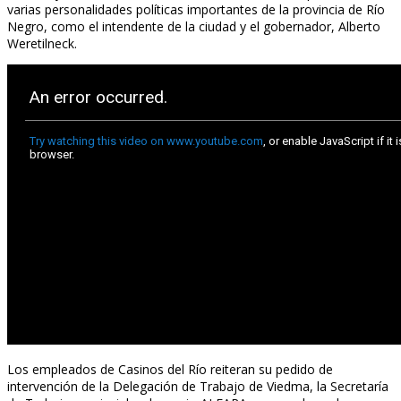
varias personalidades políticas importantes de la provincia de Río
Negro, como el intendente de la ciudad y el gobernador, Alberto
Weretilneck.
Los empleados de Casinos del Río reiteran su pedido de
intervención de la Delegación de Trabajo de Viedma, la Secretaría