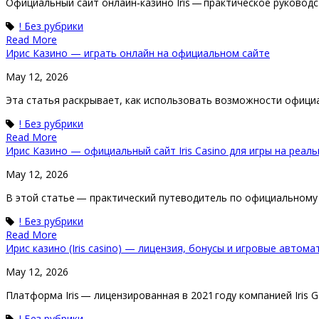
Официальный сайт онлайн‑казино Iris — практическое руковод
! Без рубрики
Read More
Ирис Казино — играть онлайн на официальном сайте
May 12, 2026
Эта статья раскрывает, как использовать возможности офици
! Без рубрики
Read More
Ирис Казино — официальный сайт Iris Casino для игры на реал
May 12, 2026
В этой статье — практический путеводитель по официальному с
! Без рубрики
Read More
Ирис казино (Iris casino) — лицензия, бонусы и игровые автома
May 12, 2026
Платформа Iris — лицензированная в 2021 году компанией Iris G
! Без рубрики