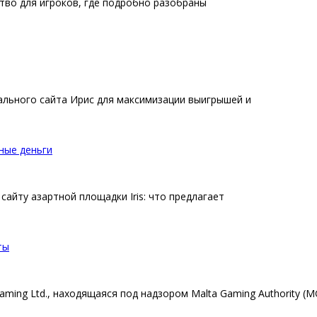
ство для игроков, где подробно разобраны
ального сайта Ирис для максимизации выигрышей и
ьные деньги
айту азартной площадки Iris: что предлагает
ты
aming Ltd., находящаяся под надзором Malta Gaming Authority (M