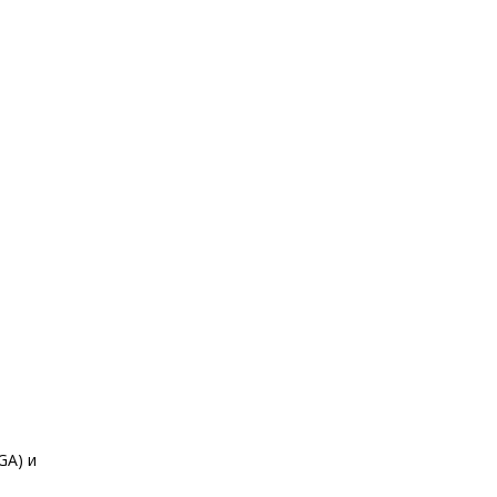
GA) и