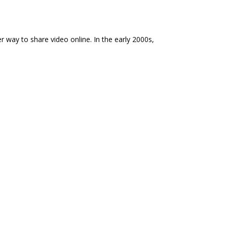
r way to share video online. In the early 2000s,