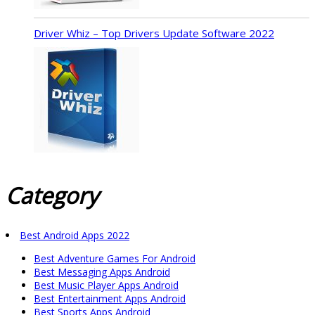
Driver Whiz – Top Drivers Update Software 2022
Category
Best Android Apps 2022
Best Adventure Games For Android
Best Messaging Apps Android
Best Music Player Apps Android
Best Entertainment Apps Android
Best Sports Apps Android