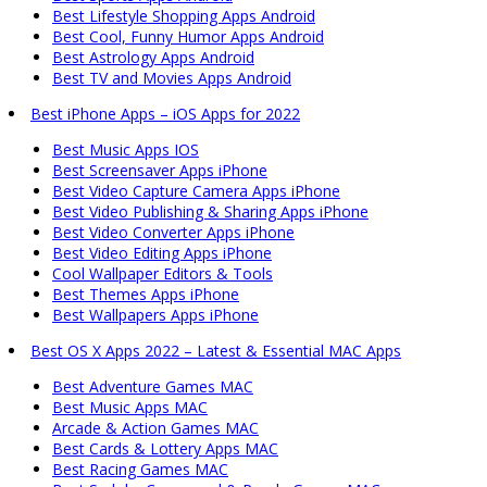
Best Lifestyle Shopping Apps Android
Best Cool, Funny Humor Apps Android
Best Astrology Apps Android
Best TV and Movies Apps Android
Best iPhone Apps – iOS Apps for 2022
Best Music Apps IOS
Best Screensaver Apps iPhone
Best Video Capture Camera Apps iPhone
Best Video Publishing & Sharing Apps iPhone
Best Video Converter Apps iPhone
Best Video Editing Apps iPhone
Cool Wallpaper Editors & Tools
Best Themes Apps iPhone
Best Wallpapers Apps iPhone
Best OS X Apps 2022 – Latest & Essential MAC Apps
Best Adventure Games MAC
Best Music Apps MAC
Arcade & Action Games MAC
Best Cards & Lottery Apps MAC
Best Racing Games MAC