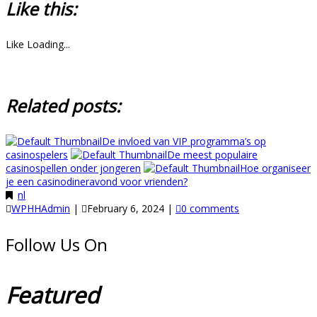
Like this:
Like
Loading...
Related posts:
De invloed van VIP programma’s op
casinospelers
De meest populaire
casinospellen onder jongeren
Hoe organiseer
je een casinodineravond voor vrienden?
nl
WPHHAdmin
|
February 6, 2024
|
0 comments
Follow Us On
Featured