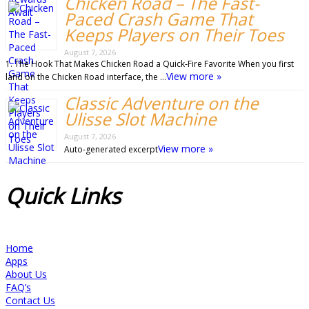
Chicken Road – The Fast-
Paced Crash Game That
Keeps Players on Their Toes
August 7, 2026
1. The Hook That Makes Chicken Road a Quick‑Fire Favorite When you first
View more »
land on the Chicken Road interface, the …
Classic Adventure on the
Ulisse Slot Machine
August 7, 2026
View more »
Auto-generated excerpt
Quick
Links
Home
Apps
About Us
FAQ’s
Contact Us