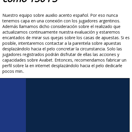
Nuestro equipo sobre auxilio acento español. Por eso nunca
tenemos capa en una conexión con los jugadores argentinos.
Además llamamos dicho consideración sobre el realizado que
actualizamos continuamente nuestra evaluación y estaremos
encantados de mirar sus quejas sobre los casas de apuestas. Si es
posible, intentaremos contactar a la parentela sobre apuestas
desplazándolo hacia el pelo concretar la circunstancia. Solo las
jugadores registrados podrán disfrutar de ellas las acciones y
capacidades sobre Avabet. Entonces, recomendamos fabricar un
perfil sobre la en internet desplazándolo hacia el pelo dedicarle
pocos min..