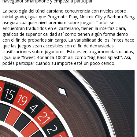
navegador smartphone y empezá a participar.
La patologí­a del túnel carpiano concurrencia con niveles sobre
inicial grado, igual que Pragmatic Play, Nolimit City y Barbara Bang
asegura cualquier nivel premium sobre juegos. Todos se
encuentran traducidos en el castellano, tienen la interfaz clara,
gráficos de superior calidad así­ como tienen algún forma demo
con el fin de probarlos sin cargo. La variabilidad de los límites hace
que las juegos sean accesibles con el fin de demasiadas
clasificaciones sobre jugadores. Esto es en tragamonedas usadas,
igual que “Sweet Bonanza 1000” así­ como “Big Bass Splash”. Así,
podés participar cuando su importe esté un poco ceñido.