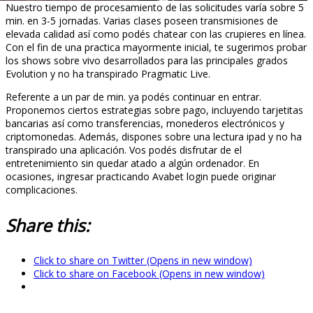
Nuestro tiempo de procesamiento de las solicitudes varía sobre 5
min. en 3-5 jornadas. Varias clases poseen transmisiones de
elevada calidad así­ como podés chatear con las crupieres en línea.
Con el fin de una practica mayormente inicial, te sugerimos probar
los shows sobre vivo desarrollados para las principales grados
Evolution y no ha transpirado Pragmatic Live.
Referente a un par de min. ya podés continuar en entrar.
Proponemos ciertos estrategias sobre pago, incluyendo tarjetitas
bancarias así­ como transferencias, monederos electrónicos y
criptomonedas. Además, dispones sobre una lectura ipad y no ha
transpirado una aplicación. Vos podés disfrutar de el
entretenimiento sin quedar atado a algún ordenador. En
ocasiones, ingresar practicando Avabet login puede originar
complicaciones.
Share this:
Click to share on Twitter (Opens in new window)
Click to share on Facebook (Opens in new window)