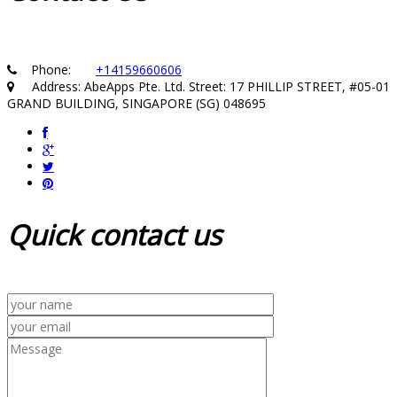
Phone:
+14159660606
Address: AbeApps Pte. Ltd. Street: 17 PHILLIP STREET, #05-01
GRAND BUILDING, SINGAPORE (SG) 048695
Quick
contact us