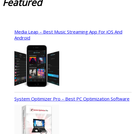
Featured
Media Leap – Best Music Streaming App For iOS And
Android
System Optimizer Pro – Best PC Optimization Software