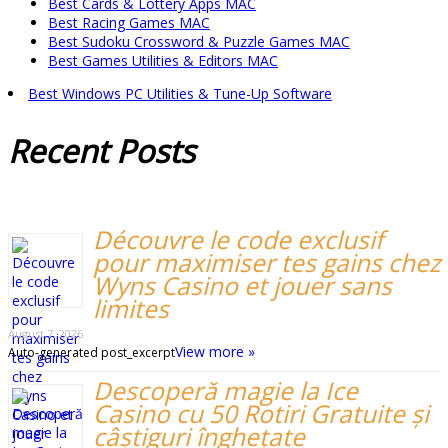
Best Cards & Lottery Apps MAC
Best Racing Games MAC
Best Sudoku Crossword & Puzzle Games MAC
Best Games Utilities & Editors MAC
Best Windows PC Utilities & Tune-Up Software
Recent
Posts
Découvre le code exclusif
pour maximiser tes gains chez
Wyns Casino et jouer sans
limites
August 7, 2026
View more »
Auto-generated post_excerpt
Descoperă magie la Ice
Casino cu 50 Rotiri Gratuite și
câștiguri înghețate