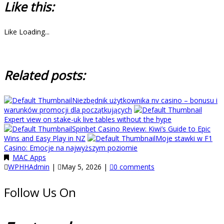
Like this:
Like
Loading...
Related posts:
Niezbędnik użytkownika nv casino – bonusu i
warunków promocji dla początkujących
Expert view on stake-uk live tables without the hype
Spinbet Casino Review: Kiwi’s Guide to Epic
Wins and Easy Play in NZ
Moje stawki w F1
Casino: Emocje na najwyższym poziomie
MAC Apps
WPHHAdmin
|
May 5, 2026
|
0 comments
Follow Us On