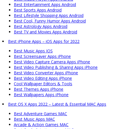
Best Entertainment Apps Android
Best Sports Apps Android
Best Lifestyle Shopping Apps Android
Best Cool, Funny Humor Apps Android
Best Astrology Apps Android
Best TV and Movies Apps Android
Best iPhone Apps – iOS Apps for 2022
Best Music Apps IOS
Best Screensaver Apps iPhone
Best Video Capture Camera Apps iPhone
Best Video Publishing & Sharing Apps iPhone
Best Video Converter Apps iPhone
Best Video Editing Apps iPhone
Cool Wallpaper Editors & Tools
Best Themes Apps iPhone
Best Wallpapers Apps iPhone
Best OS X Apps 2022 – Latest & Essential MAC Apps
Best Adventure Games MAC
Best Music Apps MAC
Arcade & Action Games MAC