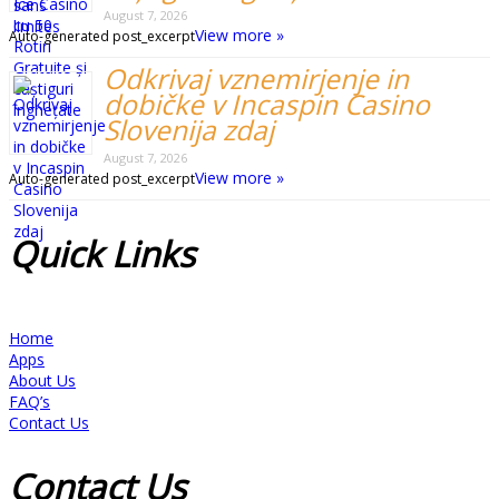
August 7, 2026
View more »
Auto-generated post_excerpt
Odkrivaj vznemirjenje in
dobičke v Incaspin Casino
Slovenija zdaj
August 7, 2026
View more »
Auto-generated post_excerpt
Quick
Links
Home
Apps
About Us
FAQ’s
Contact Us
Contact
Us