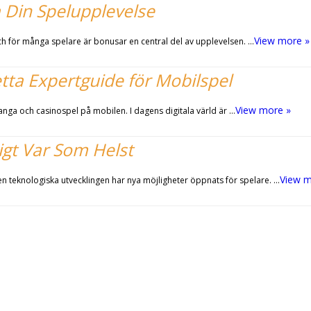
 Din Spelupplevelse
View more »
ch för många spelare är bonusar en central del av upplevelsen. …
ta Expertguide för Mobilspel
View more »
nga och casinospel på mobilen. I dagens digitala värld är …
igt Var Som Helst
View m
den teknologiska utvecklingen har nya möjligheter öppnats för spelare. …