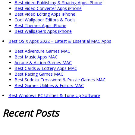
Best Video Publishing & Sharing Apps iPhone
Best Video Converter Apps iPhone
Best Video Editing Apps iPhone
Cool Wallpaper Editors & Tools
Best Themes Apps iPhone
Best Wallpapers Apps iPhone
Best OS X Apps 2022 – Latest & Essential MAC Apps
Best Adventure Games MAC
Best Music Apps MAC
Arcade & Action Games MAC
Best Cards & Lottery Apps MAC
Best Racing Games MAC
Best Sudoku Crossword & Puzzle Games MAC
Best Games Utilities & Editors MAC
Best Windows PC Utilities & Tune-Up Software
Recent
Posts