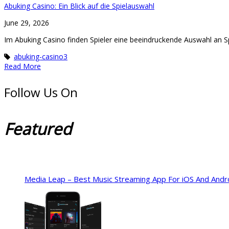
Abuking Casino: Ein Blick auf die Spielauswahl
June 29, 2026
Im Abuking Casino finden Spieler eine beeindruckende Auswahl an Sp
abuking-casino3
Read More
Follow Us On
Featured
Media Leap – Best Music Streaming App For iOS And Andr