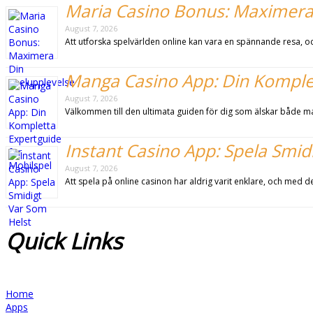
Maria Casino Bonus: Maximera
August 7, 2026
Att utforska spelvärlden online kan vara en spännande resa, o
Manga Casino App: Din Komplet
August 7, 2026
Välkommen till den ultimata guiden för dig som älskar både ma
Instant Casino App: Spela Smid
August 7, 2026
Att spela på online casinon har aldrig varit enklare, och med 
Quick
Links
Home
Apps