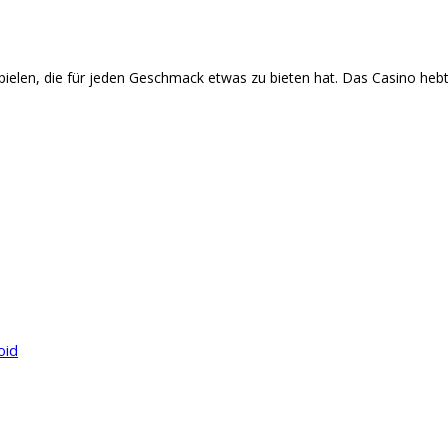
ielen, die für jeden Geschmack etwas zu bieten hat. Das Casino hebt
oid