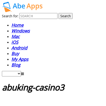
Search for:
Home
Windows
Mac
iOS
Android
Buy
My Apps
Blog
abuking-casino3