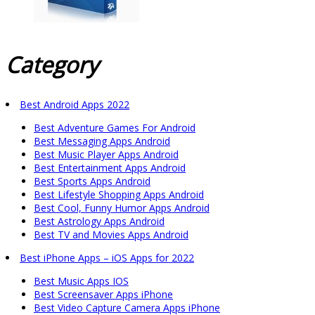
Category
Best Android Apps 2022
Best Adventure Games For Android
Best Messaging Apps Android
Best Music Player Apps Android
Best Entertainment Apps Android
Best Sports Apps Android
Best Lifestyle Shopping Apps Android
Best Cool, Funny Humor Apps Android
Best Astrology Apps Android
Best TV and Movies Apps Android
Best iPhone Apps – iOS Apps for 2022
Best Music Apps IOS
Best Screensaver Apps iPhone
Best Video Capture Camera Apps iPhone