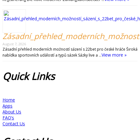
Zásadní_přehled_moderních_možností
August 7, 2026
Zásadní přehled moderních možností sázení s 22bet pro české hráče Široká
View more »
nabídka sportovních událostí a typů sázek Sázky live a …
Quick
Links
Home
Apps
About Us
FAQ’s
Contact Us