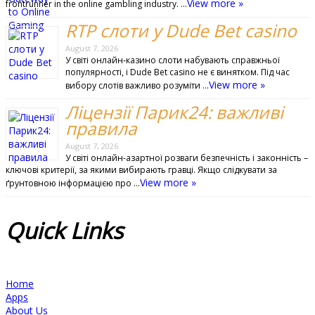
View more »
frontrunner in the online gambling industry. …
RTP слоти у Dude Bet casino
August 7, 2026
У світі онлайн‑казино слоти набувають справжньої
популярності, і Dude Bet casino не є винятком. Під час
View more »
вибору слотів важливо розуміти …
Ліцензії Парик24: важливі
правила
August 7, 2026
У світі онлайн-азартної розваги безпечність і законність –
ключові критерії, за якими вибирають гравці. Якщо слідкувати за
View more »
ґрунтовною інформацією про …
Quick
Links
Home
Apps
About Us