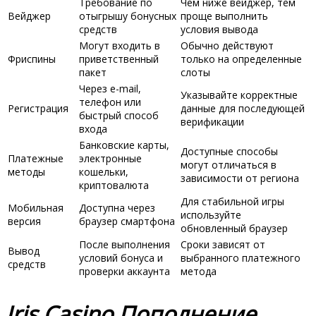
Требование по
Чем ниже вейджер, тем
Вейджер
отыгрышу бонусных
проще выполнить
средств
условия вывода
Могут входить в
Обычно действуют
Фриспины
приветственный
только на определенные
пакет
слоты
Через e-mail,
Указывайте корректные
телефон или
Регистрация
данные для последующей
быстрый способ
верификации
входа
Банковские карты,
Доступные способы
Платежные
электронные
могут отличаться в
методы
кошельки,
зависимости от региона
криптовалюта
Для стабильной игры
Мобильная
Доступна через
используйте
версия
браузер смартфона
обновленный браузер
После выполнения
Сроки зависят от
Вывод
условий бонуса и
выбранного платежного
средств
проверки аккаунта
метода
Iris Casino Пополнение