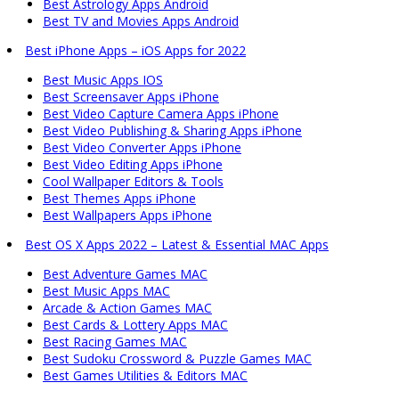
Best Astrology Apps Android
Best TV and Movies Apps Android
Best iPhone Apps – iOS Apps for 2022
Best Music Apps IOS
Best Screensaver Apps iPhone
Best Video Capture Camera Apps iPhone
Best Video Publishing & Sharing Apps iPhone
Best Video Converter Apps iPhone
Best Video Editing Apps iPhone
Cool Wallpaper Editors & Tools
Best Themes Apps iPhone
Best Wallpapers Apps iPhone
Best OS X Apps 2022 – Latest & Essential MAC Apps
Best Adventure Games MAC
Best Music Apps MAC
Arcade & Action Games MAC
Best Cards & Lottery Apps MAC
Best Racing Games MAC
Best Sudoku Crossword & Puzzle Games MAC
Best Games Utilities & Editors MAC