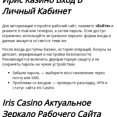
Личный Кабинет
Для авторизации откройте рабочий сайт, нажмите
«Войти»
и
укажите e-mail или телефон, а затем пароль. Если доступ
ограничен, используйте актуальное зеркало: форма входа и
данные аккаунта остаются теми же.
После входа доступны баланс, история операций, бонусы за
депозит, верификация и настройки безопасности.
Рекомендуется включить двухфакторную защиту и не
сохранять пароль на чужих устройствах.
Забыли пароль — выберите восстановление через
почту или SMS.
Проблемы со входом — проверьте раскладку, VPN и
статус сайта Iris Casino.
Iris Casino Актуальное
Зеркало Рабочего Сайта