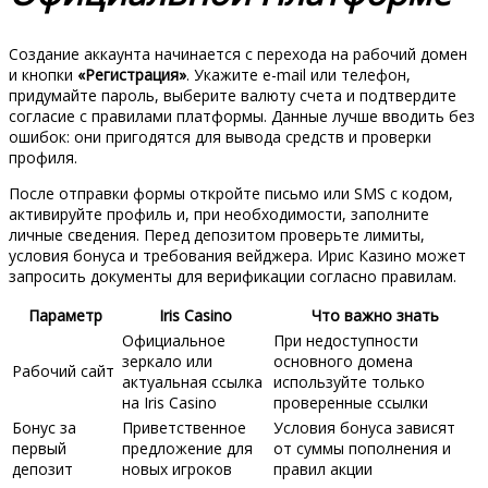
Создание аккаунта начинается с перехода на рабочий домен
и кнопки
«Регистрация»
. Укажите e-mail или телефон,
придумайте пароль, выберите валюту счета и подтвердите
согласие с правилами платформы. Данные лучше вводить без
ошибок: они пригодятся для вывода средств и проверки
профиля.
После отправки формы откройте письмо или SMS с кодом,
активируйте профиль и, при необходимости, заполните
личные сведения. Перед депозитом проверьте лимиты,
условия бонуса и требования вейджера. Ирис Казино может
запросить документы для верификации согласно правилам.
Параметр
Iris Casino
Что важно знать
Официальное
При недоступности
зеркало или
основного домена
Рабочий сайт
актуальная ссылка
используйте только
на Iris Casino
проверенные ссылки
Бонус за
Приветственное
Условия бонуса зависят
первый
предложение для
от суммы пополнения и
депозит
новых игроков
правил акции