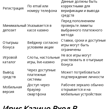
Данные должны быть
По email или
корректными для
Регистрация
номеру телефона
верификации и вывода
средств
Перед пополнением
Минимальный
Указывается в
проверьте лимиты
депозит
кассе казино
выбранного платежного
метода
Ставки, сроки и доступные
Отыгрыш
Вейджер согласно
игры могут быть
бонуса
условиям акции
ограничены
Не все игры могут
Игровой
Слоты, настольные
участвовать в отыгрыше
каталог
игры, live-казино
бонуса
Через доступные
Вывод
Может потребоваться
платежные
средств
подтверждение личности
системы
Доступ через
Рабочее зеркало обычно
Мобильная
браузер
открывается и на
версия
смартфона
мобильных устройствах
Ирис Казино Вход В