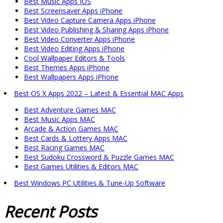
Best Music Apps IOS
Best Screensaver Apps iPhone
Best Video Capture Camera Apps iPhone
Best Video Publishing & Sharing Apps iPhone
Best Video Converter Apps iPhone
Best Video Editing Apps iPhone
Cool Wallpaper Editors & Tools
Best Themes Apps iPhone
Best Wallpapers Apps iPhone
Best OS X Apps 2022 – Latest & Essential MAC Apps
Best Adventure Games MAC
Best Music Apps MAC
Arcade & Action Games MAC
Best Cards & Lottery Apps MAC
Best Racing Games MAC
Best Sudoku Crossword & Puzzle Games MAC
Best Games Utilities & Editors MAC
Best Windows PC Utilities & Tune-Up Software
Recent
Posts