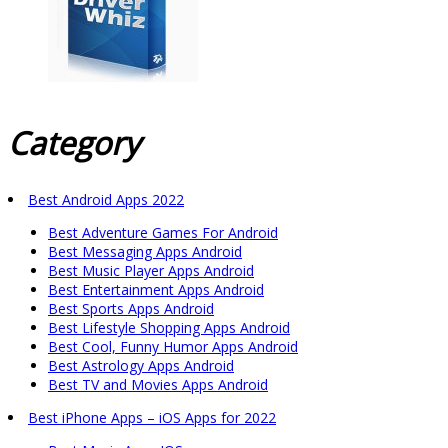
Category
Best Android Apps 2022
Best Adventure Games For Android
Best Messaging Apps Android
Best Music Player Apps Android
Best Entertainment Apps Android
Best Sports Apps Android
Best Lifestyle Shopping Apps Android
Best Cool, Funny Humor Apps Android
Best Astrology Apps Android
Best TV and Movies Apps Android
Best iPhone Apps – iOS Apps for 2022