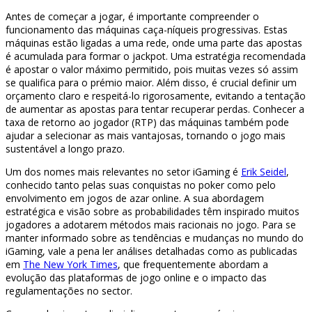
Antes de começar a jogar, é importante compreender o
funcionamento das máquinas caça-níqueis progressivas. Estas
máquinas estão ligadas a uma rede, onde uma parte das apostas
é acumulada para formar o jackpot. Uma estratégia recomendada
é apostar o valor máximo permitido, pois muitas vezes só assim
se qualifica para o prémio maior. Além disso, é crucial definir um
orçamento claro e respeitá-lo rigorosamente, evitando a tentação
de aumentar as apostas para tentar recuperar perdas. Conhecer a
taxa de retorno ao jogador (RTP) das máquinas também pode
ajudar a selecionar as mais vantajosas, tornando o jogo mais
sustentável a longo prazo.
Um dos nomes mais relevantes no setor iGaming é
Erik Seidel
,
conhecido tanto pelas suas conquistas no poker como pelo
envolvimento em jogos de azar online. A sua abordagem
estratégica e visão sobre as probabilidades têm inspirado muitos
jogadores a adotarem métodos mais racionais no jogo. Para se
manter informado sobre as tendências e mudanças no mundo do
iGaming, vale a pena ler análises detalhadas como as publicadas
em
The New York Times
, que frequentemente abordam a
evolução das plataformas de jogo online e o impacto das
regulamentações no sector.