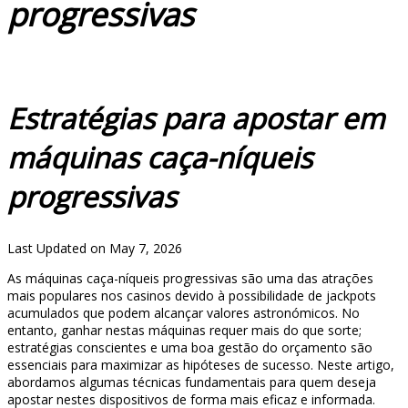
progressivas
Estratégias para apostar em
máquinas caça-níqueis
progressivas
Last Updated on May 7, 2026
As máquinas caça-níqueis progressivas são uma das atrações
mais populares nos casinos devido à possibilidade de jackpots
acumulados que podem alcançar valores astronómicos. No
entanto, ganhar nestas máquinas requer mais do que sorte;
estratégias conscientes e uma boa gestão do orçamento são
essenciais para maximizar as hipóteses de sucesso. Neste artigo,
abordamos algumas técnicas fundamentais para quem deseja
apostar nestes dispositivos de forma mais eficaz e informada.