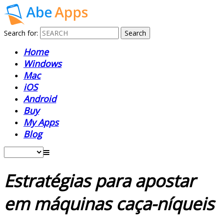
Search for:
Home
Windows
Mac
iOS
Android
Buy
My Apps
Blog
Estratégias para apostar
em máquinas caça-níqueis