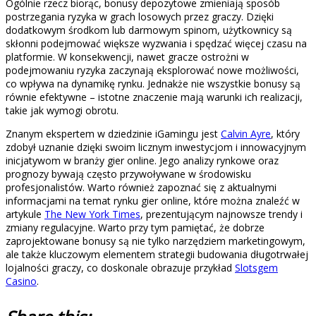
Ogólnie rzecz biorąc, bonusy depozytowe zmieniają sposób
postrzegania ryzyka w grach losowych przez graczy. Dzięki
dodatkowym środkom lub darmowym spinom, użytkownicy są
skłonni podejmować większe wyzwania i spędzać więcej czasu na
platformie. W konsekwencji, nawet gracze ostrożni w
podejmowaniu ryzyka zaczynają eksplorować nowe możliwości,
co wpływa na dynamikę rynku. Jednakże nie wszystkie bonusy są
równie efektywne – istotne znaczenie mają warunki ich realizacji,
takie jak wymogi obrotu.
Znanym ekspertem w dziedzinie iGamingu jest
Calvin Ayre
, który
zdobył uznanie dzięki swoim licznym inwestycjom i innowacyjnym
inicjatywom w branży gier online. Jego analizy rynkowe oraz
prognozy bywają często przywoływane w środowisku
profesjonalistów. Warto również zapoznać się z aktualnymi
informacjami na temat rynku gier online, które można znaleźć w
artykule
The New York Times
, prezentującym najnowsze trendy i
zmiany regulacyjne. Warto przy tym pamiętać, że dobrze
zaprojektowane bonusy są nie tylko narzędziem marketingowym,
ale także kluczowym elementem strategii budowania długotrwałej
lojalności graczy, co doskonale obrazuje przykład
Slotsgem
Casino
.