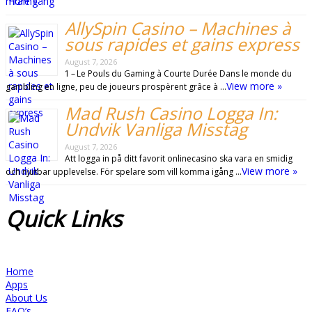
more »
AllySpin Casino – Machines à
sous rapides et gains express
August 7, 2026
1 – Le Pouls du Gaming à Courte Durée Dans le monde du
View more »
gambling en ligne, peu de joueurs prospèrent grâce à …
Mad Rush Casino Logga In:
Undvik Vanliga Misstag
August 7, 2026
Att logga in på ditt favorit onlinecasino ska vara en smidig
View more »
och njutbar upplevelse. För spelare som vill komma igång …
Quick
Links
Home
Apps
About Us
FAQ’s