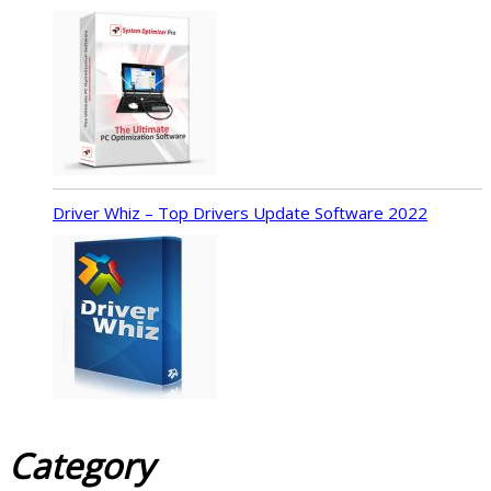
Driver Whiz – Top Drivers Update Software 2022
Category