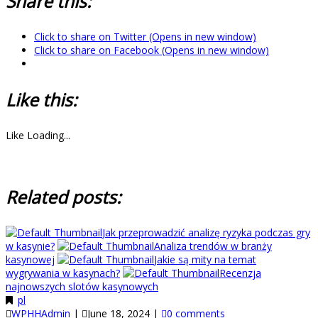
Share this:
Click to share on Twitter (Opens in new window)
Click to share on Facebook (Opens in new window)
Like this:
Like
Loading...
Related posts:
Jak przeprowadzić analizę ryzyka podczas gry
w kasynie?
Analiza trendów w branży
kasynowej
Jakie są mity na temat
wygrywania w kasynach?
Recenzja
najnowszych slotów kasynowych
pl
WPHHAdmin
|
June 18, 2024
|
0 comments