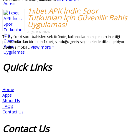
1xbet APK İndir: Spor
Tutkunları İçin Güvenilir Bahis
Uygulaması
August 6, 2026
Türkiye’deki spor bahisleri sektöründe, kullanıcıların en çok tercih ettiği
platformlardan biri olan 1xbet, sunduğu geniş seçeneklerle dikkat çekiyor.
View more »
Özellikle mobil …
Quick
Links
Home
Apps
About Us
FAQ’s
Contact Us
Contact
Us