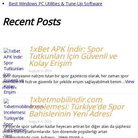
Best Windows PC Utilities & Tune-Up Software
Recent
Posts
1xBet APK İndir: Spor
Tutkunları İçin Güvenli ve
Kolay Erişim
August 6, 2026
Spor dünyasının nabzını tutan bir spor gazetecisi olarak, her zaman spor
View
etkinliklerine hızlı ve güvenilir bir şekilde erişim sağlayabilmek benim …
more »
1xbetmobilindir.com
İncelemesi: Türkiye’de Spor
Bahislerinin Yeni Adresi
August 6, 2026
Türkiye’de spor sahaları kadar heyecanı artıran bir diğer alan da şüphesiz
online bahis platformlarıdır. Son dönemde popülerliği artan
View more »
1xbetmobilindir.com, kullanıcı …