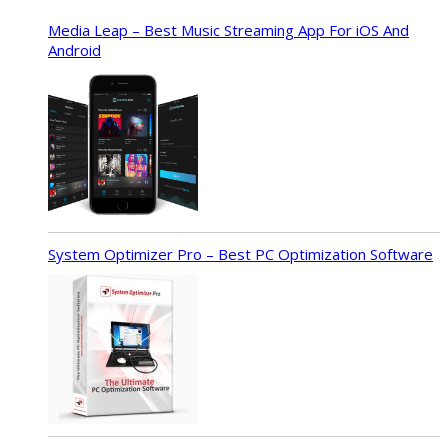
Media Leap – Best Music Streaming App For iOS And
Android
System Optimizer Pro – Best PC Optimization Software