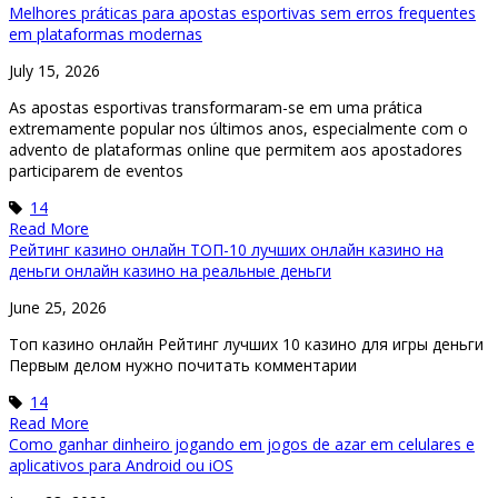
Melhores práticas para apostas esportivas sem erros frequentes
em plataformas modernas
July 15, 2026
As apostas esportivas transformaram-se em uma prática
extremamente popular nos últimos anos, especialmente com o
advento de plataformas online que permitem aos apostadores
participarem de eventos
14
Read More
Рейтинг казино онлайн ТОП-10 лучших онлайн казино на
деньги онлайн казино на реальные деньги
June 25, 2026
Топ казино онлайн Рейтинг лучших 10 казино для игры деньги
Первым делом нужно почитать комментарии
14
Read More
Como ganhar dinheiro jogando em jogos de azar em celulares e
aplicativos para Android ou iOS