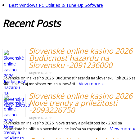
Best Windows PC Utilities & Tune-Up Software
Recent
Posts
Slovenské online kasíno 2026
Budúcnosť hazardu na
Slovensku -2091236000
August 6, 2026
Slovenské online kasíno 2026: Budúcnosť hazardu na Slovensku Rok 2026 sa
View more »
blíži, a s ním aj množstvo zmien a inovácií …
Slovenské online kasíno 2026
Nové trendy a príležitosti
-2093226750
August 6, 2026
Slovenské online kasíno 2026: Nové trendy a príležitosti Rok 2026 sa
View more »
nezadržateľne blíži a slovenské online kasína sa chystajú na …