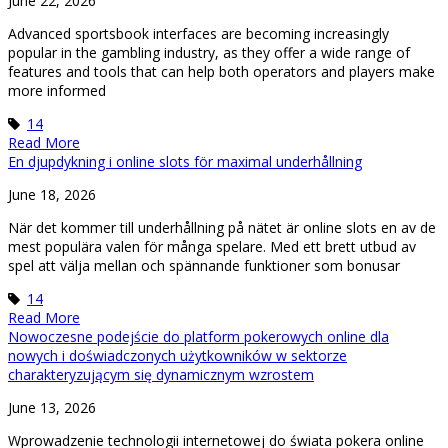
June 22, 2026
Advanced sportsbook interfaces are becoming increasingly
popular in the gambling industry, as they offer a wide range of
features and tools that can help both operators and players make
more informed
14
Read More
En djupdykning i online slots för maximal underhållning
June 18, 2026
När det kommer till underhållning på nätet är online slots en av de
mest populära valen för många spelare. Med ett brett utbud av
spel att välja mellan och spännande funktioner som bonusar
14
Read More
Nowoczesne podejście do platform pokerowych online dla
nowych i doświadczonych użytkowników w sektorze
charakteryzującym się dynamicznym wzrostem
June 13, 2026
Wprowadzenie technologii internetowej do świata pokera online