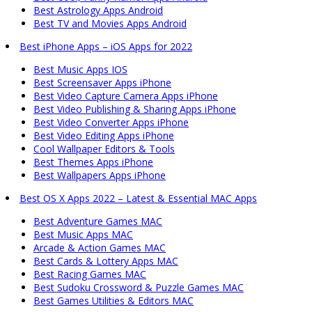
Best Astrology Apps Android
Best TV and Movies Apps Android
Best iPhone Apps – iOS Apps for 2022
Best Music Apps IOS
Best Screensaver Apps iPhone
Best Video Capture Camera Apps iPhone
Best Video Publishing & Sharing Apps iPhone
Best Video Converter Apps iPhone
Best Video Editing Apps iPhone
Cool Wallpaper Editors & Tools
Best Themes Apps iPhone
Best Wallpapers Apps iPhone
Best OS X Apps 2022 – Latest & Essential MAC Apps
Best Adventure Games MAC
Best Music Apps MAC
Arcade & Action Games MAC
Best Cards & Lottery Apps MAC
Best Racing Games MAC
Best Sudoku Crossword & Puzzle Games MAC
Best Games Utilities & Editors MAC