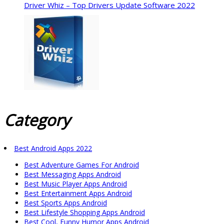
Driver Whiz – Top Drivers Update Software 2022
Category
Best Android Apps 2022
Best Adventure Games For Android
Best Messaging Apps Android
Best Music Player Apps Android
Best Entertainment Apps Android
Best Sports Apps Android
Best Lifestyle Shopping Apps Android
Best Cool, Funny Humor Apps Android