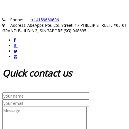
Phone:
+14159660606
Address: AbeApps Pte. Ltd. Street: 17 PHILLIP STREET, #05-01
GRAND BUILDING, SINGAPORE (SG) 048695
Quick
contact us