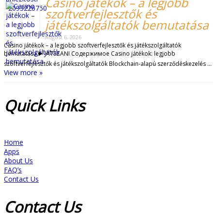
Casino játékok – a legjobb
szoftverfejlesztők és
játékszolgáltatók bemutatása
August 6, 2026
Casino játékok – a legjobb szoftverfejlesztők és játékszolgáltatók
bemutatása ▶️ JÁTSZANI Содержимое Casino játékok: legjobb
szoftverfejlesztők és játékszolgáltatók Blockchain-alapú szerződéskezelés …
View more »
Quick
Links
Home
Apps
About Us
FAQ’s
Contact Us
Contact
Us