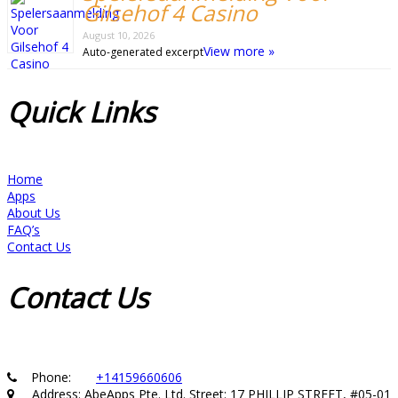
Gilsehof 4 Casino
August 10, 2026
View more »
Auto-generated excerpt
Quick
Links
Home
Apps
About Us
FAQ’s
Contact Us
Contact
Us
Phone:
+14159660606
Address: AbeApps Pte. Ltd. Street: 17 PHILLIP STREET, #05-01