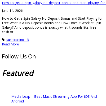
How_to_get_a_spin_galaxy_no_deposit_bonus_and_start_playing_for_f
June 14, 2026
How to Get a Spin Galaxy No Deposit Bonus and Start Playing for
Free What Is a No Deposit Bonus and How Does It Work at Spin
Galaxy? A no deposit bonus is exactly what it sounds like: free
cash or
sushicasino 13
Read More
Follow Us On
Featured
Media Leap – Best Music Streaming App For iOS And
Android