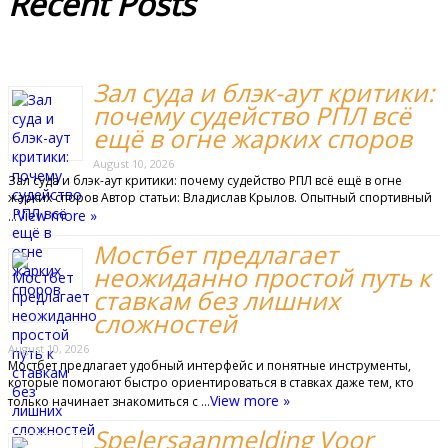
Recent
Posts
Зал суда и блэк-аут критики:
почему судейство РПЛ всё
ещё в огне жарких споров
August 10, 2026
Зал суда и блэк-аут критики: почему судейство РПЛ всё ещё в огне
жарких споров Автор статьи: Владислав Крылов. Опытный спортивный
View more »
…
Мостбет предлагает
неожиданно простой путь к
ставкам без лишних
сложностей
August 10, 2026
Мостбет предлагает удобный интерфейс и понятные инструменты,
которые помогают быстро ориентироваться в ставках даже тем, кто
View more »
только начинает знакомиться с …
Spelersaanmelding Voor