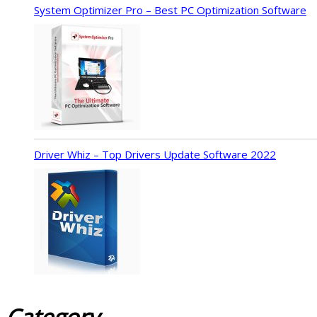
System Optimizer Pro – Best PC Optimization Software
Driver Whiz – Top Drivers Update Software 2022
Category