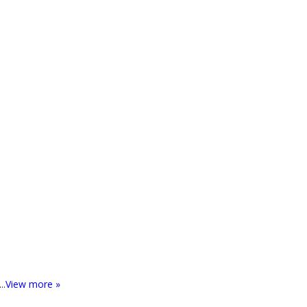
View more »
 …