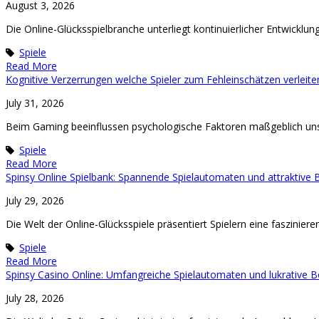
August 3, 2026
Die Online-Glücksspielbranche unterliegt kontinuierlicher Entwickl
Spiele
Read More
Kognitive Verzerrungen welche Spieler zum Fehleinschätzen verleite
July 31, 2026
Beim Gaming beeinflussen psychologische Faktoren maßgeblich unser
Spiele
Read More
Spinsy Online Spielbank: Spannende Spielautomaten und attraktiv
July 29, 2026
Die Welt der Online-Glücksspiele präsentiert Spielern eine fasziniere
Spiele
Read More
Spinsy Casino Online: Umfangreiche Spielautomaten und lukrative
July 28, 2026