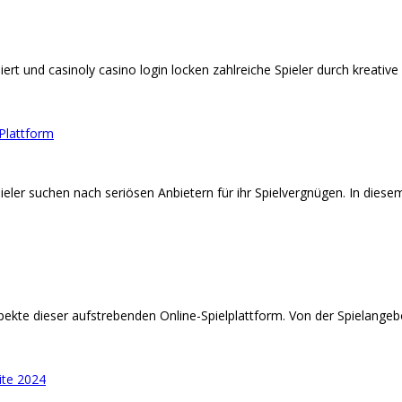
liert und casinoly casino login locken zahlreiche Spieler durch kreati
-Plattform
eler suchen nach seriösen Anbietern für ihr Spielvergnügen. In die
Aspekte dieser aufstrebenden Online-Spielplattform. Von der Spielang
ite 2024