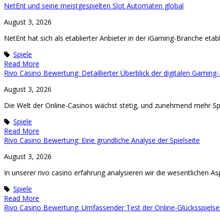
NetEnt und seine meistgespielten Slot Automaten global
August 3, 2026
NetEnt hat sich als etablierter Anbieter in der iGaming-Branche etab
Spiele
Read More
Rivo Casino Bewertung: Detaillierter Überblick der digitalen Gaming
August 3, 2026
Die Welt der Online-Casinos wächst stetig, und zunehmend mehr Spi
Spiele
Read More
Rivo Casino Bewertung: Eine gründliche Analyse der Spielseite
August 3, 2026
In unserer rivo casino erfahrung analysieren wir die wesentlichen 
Spiele
Read More
Rivo Casino Bewertung: Umfassender Test der Online-Glücksspielse