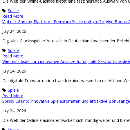
Die Welt der Online-Casinos bietet eine faszinierende Auswahl von 
Spiele
Read More
VipLuck Gaming-Plattform: Premium Spiele und großzügige Bonus-A
July 24, 2026
Digitales Glücksspiel erfreut sich in Deutschland wachsender Belieb
Spiele
Read More
Wie realzde.de.com innovative Ansätze für digitale Geschäftsmodelle
July 24, 2026
Die digitale Transformation transformiert wesentlich die Art und W
Spiele
Read More
Spinsy Casino: Innovative Spielautomaten und attraktive Bonusange
July 24, 2026
Die Welt der Online-Casinos entwickelt sich ständig weiter und biet
Spiele