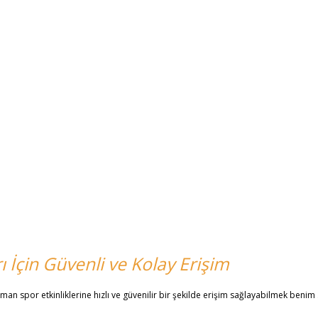
ı İçin Güvenli ve Kolay Erişim
man spor etkinliklerine hızlı ve güvenilir bir şekilde erişim sağlayabilmek benim