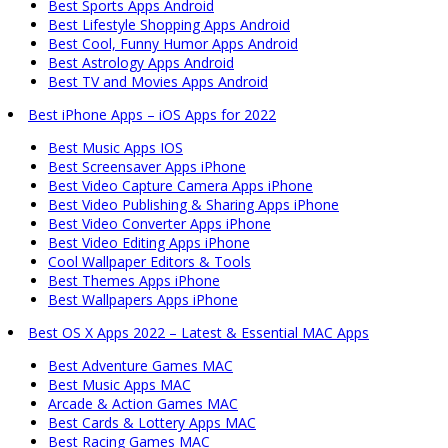
Best Sports Apps Android
Best Lifestyle Shopping Apps Android
Best Cool, Funny Humor Apps Android
Best Astrology Apps Android
Best TV and Movies Apps Android
Best iPhone Apps – iOS Apps for 2022
Best Music Apps IOS
Best Screensaver Apps iPhone
Best Video Capture Camera Apps iPhone
Best Video Publishing & Sharing Apps iPhone
Best Video Converter Apps iPhone
Best Video Editing Apps iPhone
Cool Wallpaper Editors & Tools
Best Themes Apps iPhone
Best Wallpapers Apps iPhone
Best OS X Apps 2022 – Latest & Essential MAC Apps
Best Adventure Games MAC
Best Music Apps MAC
Arcade & Action Games MAC
Best Cards & Lottery Apps MAC
Best Racing Games MAC