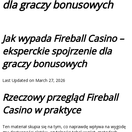
dla graczy bonusowych
Jak wypada Fireball Casino –
eksperckie spojrzenie dla
graczy bonusowych
Last Updated on March 27, 2026
Rzeczowy przegląd Fireball
Casino w praktyce
Ten materiał skupia się na tym, co naprawdę wpływa na wygodę