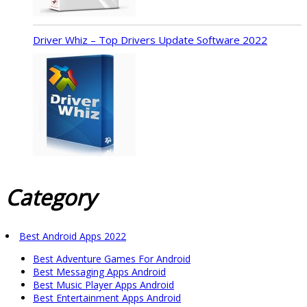
Driver Whiz – Top Drivers Update Software 2022
Category
Best Android Apps 2022
Best Adventure Games For Android
Best Messaging Apps Android
Best Music Player Apps Android
Best Entertainment Apps Android