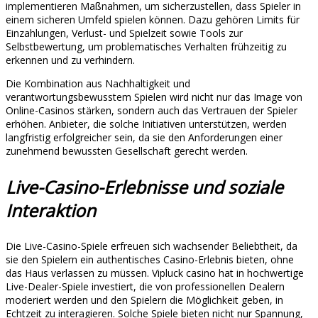
implementieren Maßnahmen, um sicherzustellen, dass Spieler in
einem sicheren Umfeld spielen können. Dazu gehören Limits für
Einzahlungen, Verlust- und Spielzeit sowie Tools zur
Selbstbewertung, um problematisches Verhalten frühzeitig zu
erkennen und zu verhindern.
Die Kombination aus Nachhaltigkeit und
verantwortungsbewusstem Spielen wird nicht nur das Image von
Online-Casinos stärken, sondern auch das Vertrauen der Spieler
erhöhen. Anbieter, die solche Initiativen unterstützen, werden
langfristig erfolgreicher sein, da sie den Anforderungen einer
zunehmend bewussten Gesellschaft gerecht werden.
Live-Casino-Erlebnisse und soziale
Interaktion
Die Live-Casino-Spiele erfreuen sich wachsender Beliebtheit, da
sie den Spielern ein authentisches Casino-Erlebnis bieten, ohne
das Haus verlassen zu müssen. Vipluck casino hat in hochwertige
Live-Dealer-Spiele investiert, die von professionellen Dealern
moderiert werden und den Spielern die Möglichkeit geben, in
Echtzeit zu interagieren. Solche Spiele bieten nicht nur Spannung,