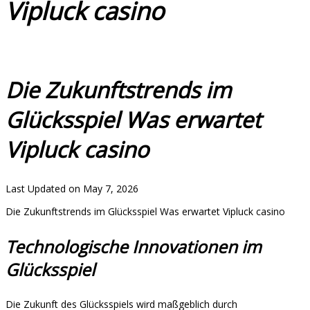
Vipluck casino
Die Zukunftstrends im
Glücksspiel Was erwartet
Vipluck casino
Last Updated on May 7, 2026
Die Zukunftstrends im Glücksspiel Was erwartet Vipluck casino
Technologische Innovationen im
Glücksspiel
Die Zukunft des Glücksspiels wird maßgeblich durch