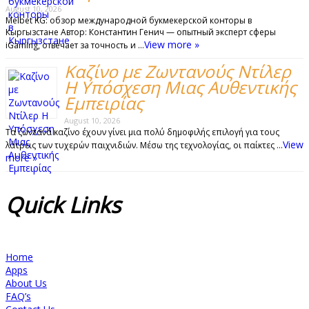
August 10, 2026
Melbet KG: обзор международной букмекерской конторы в
Кыргызстане Автор: Константин Генич — опытный эксперт сферы
View more »
iGaming, отвечает за точность и …
Καζίνο με Ζωντανούς Ντίλερ
Η Υπόσχεση Μιας Αυθεντικής
Εμπειρίας
August 10, 2026
Τα ζωντανά καζίνο έχουν γίνει μια πολύ δημοφιλής επιλογή για τους
View
λάτρεις των τυχερών παιχνιδιών. Μέσω της τεχνολογίας, οι παίκτες …
more »
Quick
Links
Home
Apps
About Us
FAQ’s