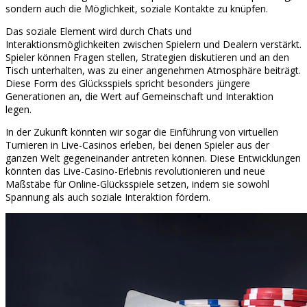
sondern auch die Möglichkeit, soziale Kontakte zu knüpfen.
Das soziale Element wird durch Chats und
Interaktionsmöglichkeiten zwischen Spielern und Dealern verstärkt.
Spieler können Fragen stellen, Strategien diskutieren und an den
Tisch unterhalten, was zu einer angenehmen Atmosphäre beiträgt.
Diese Form des Glücksspiels spricht besonders jüngere
Generationen an, die Wert auf Gemeinschaft und Interaktion
legen.
In der Zukunft könnten wir sogar die Einführung von virtuellen
Turnieren in Live-Casinos erleben, bei denen Spieler aus der
ganzen Welt gegeneinander antreten können. Diese Entwicklungen
könnten das Live-Casino-Erlebnis revolutionieren und neue
Maßstäbe für Online-Glücksspiele setzen, indem sie sowohl
Spannung als auch soziale Interaktion fördern.