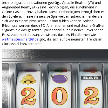
technologische Innovationen geprägt. Virtuelle Realität (VR) und
Augmented Reality (AR) sind Technologien, die zunehmend in
Online-Casinos Einzug halten. Diese Technologien ermöglichen es
den Spielern, in eine immersive Spielwelt einzutauchen, in der sie
sich wie in einem physischen Casino fühlen können. Solche
Erlebnisse werden durch 3D-Animationen und realistische Grafiken
ergänzt, die das gesamte Spielerlebnis auf ein neues Level heben.
Es ist zudem interessant zu wissen, dass es Plattformen wie
weltmeisterschaft98.de
gibt, die sich auf die neuesten Trends im
Glücksspiel konzentrieren.