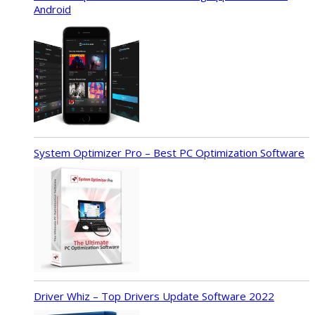
Android
System Optimizer Pro – Best PC Optimization Software
Driver Whiz – Top Drivers Update Software 2022