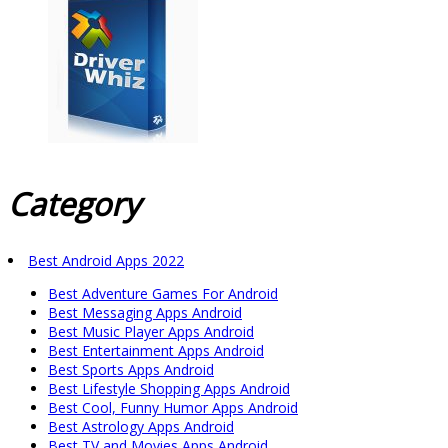
Category
Best Android Apps 2022
Best Adventure Games For Android
Best Messaging Apps Android
Best Music Player Apps Android
Best Entertainment Apps Android
Best Sports Apps Android
Best Lifestyle Shopping Apps Android
Best Cool, Funny Humor Apps Android
Best Astrology Apps Android
Best TV and Movies Apps Android