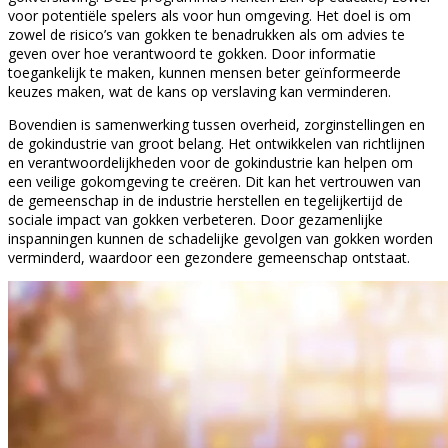
voor potentiële spelers als voor hun omgeving. Het doel is om
zowel de risico’s van gokken te benadrukken als om advies te
geven over hoe verantwoord te gokken. Door informatie
toegankelijk te maken, kunnen mensen beter geïnformeerde
keuzes maken, wat de kans op verslaving kan verminderen.
Bovendien is samenwerking tussen overheid, zorginstellingen en
de gokindustrie van groot belang. Het ontwikkelen van richtlijnen
en verantwoordelijkheden voor de gokindustrie kan helpen om
een veilige gokomgeving te creëren. Dit kan het vertrouwen van
de gemeenschap in de industrie herstellen en tegelijkertijd de
sociale impact van gokken verbeteren. Door gezamenlijke
inspanningen kunnen de schadelijke gevolgen van gokken worden
verminderd, waardoor een gezondere gemeenschap ontstaat.