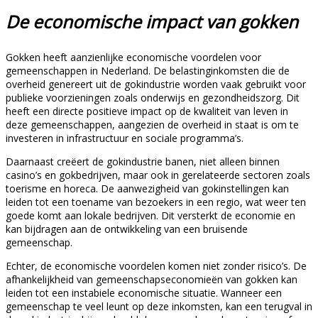
De economische impact van gokken
Gokken heeft aanzienlijke economische voordelen voor
gemeenschappen in Nederland. De belastinginkomsten die de
overheid genereert uit de gokindustrie worden vaak gebruikt voor
publieke voorzieningen zoals onderwijs en gezondheidszorg. Dit
heeft een directe positieve impact op de kwaliteit van leven in
deze gemeenschappen, aangezien de overheid in staat is om te
investeren in infrastructuur en sociale programma’s.
Daarnaast creëert de gokindustrie banen, niet alleen binnen
casino’s en gokbedrijven, maar ook in gerelateerde sectoren zoals
toerisme en horeca. De aanwezigheid van gokinstellingen kan
leiden tot een toename van bezoekers in een regio, wat weer ten
goede komt aan lokale bedrijven. Dit versterkt de economie en
kan bijdragen aan de ontwikkeling van een bruisende
gemeenschap.
Echter, de economische voordelen komen niet zonder risico’s. De
afhankelijkheid van gemeenschapseconomieën van gokken kan
leiden tot een instabiele economische situatie. Wanneer een
gemeenschap te veel leunt op deze inkomsten, kan een terugval in