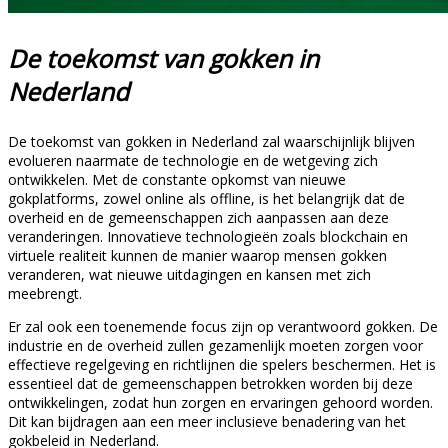
De toekomst van gokken in
Nederland
De toekomst van gokken in Nederland zal waarschijnlijk blijven
evolueren naarmate de technologie en de wetgeving zich
ontwikkelen. Met de constante opkomst van nieuwe
gokplatforms, zowel online als offline, is het belangrijk dat de
overheid en de gemeenschappen zich aanpassen aan deze
veranderingen. Innovatieve technologieën zoals blockchain en
virtuele realiteit kunnen de manier waarop mensen gokken
veranderen, wat nieuwe uitdagingen en kansen met zich
meebrengt.
Er zal ook een toenemende focus zijn op verantwoord gokken. De
industrie en de overheid zullen gezamenlijk moeten zorgen voor
effectieve regelgeving en richtlijnen die spelers beschermen. Het is
essentieel dat de gemeenschappen betrokken worden bij deze
ontwikkelingen, zodat hun zorgen en ervaringen gehoord worden.
Dit kan bijdragen aan een meer inclusieve benadering van het
gokbeleid in Nederland.