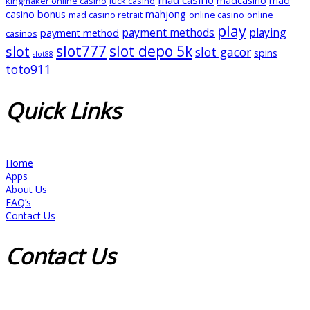
mad casino
madcasino
mad
kingmaker online casino
luck casino
casino bonus
mahjong
mad casino retrait
online casino
online
play
payment methods
playing
payment method
casinos
slot777
slot depo 5k
slot
slot gacor
spins
slot88
toto911
Quick
Links
Home
Apps
About Us
FAQ’s
Contact Us
Contact
Us