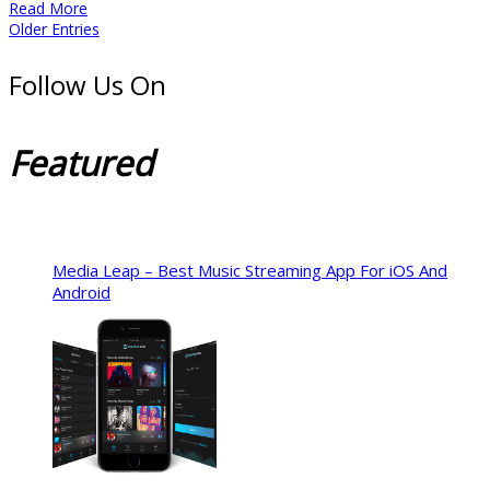
Read More
Older Entries
Follow Us On
Featured
Media Leap – Best Music Streaming App For iOS And
Android