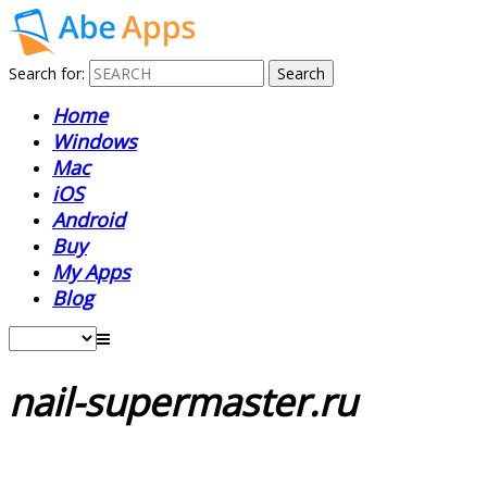
Search for:
Home
Windows
Mac
iOS
Android
Buy
My Apps
Blog
nail-supermaster.ru