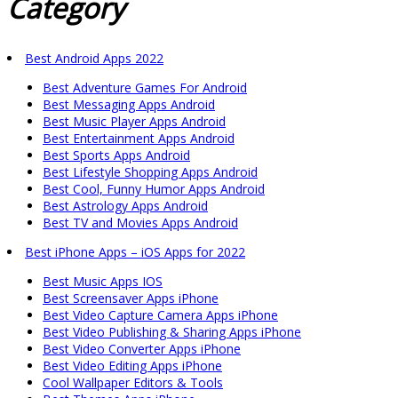
Category
Best Android Apps 2022
Best Adventure Games For Android
Best Messaging Apps Android
Best Music Player Apps Android
Best Entertainment Apps Android
Best Sports Apps Android
Best Lifestyle Shopping Apps Android
Best Cool, Funny Humor Apps Android
Best Astrology Apps Android
Best TV and Movies Apps Android
Best iPhone Apps – iOS Apps for 2022
Best Music Apps IOS
Best Screensaver Apps iPhone
Best Video Capture Camera Apps iPhone
Best Video Publishing & Sharing Apps iPhone
Best Video Converter Apps iPhone
Best Video Editing Apps iPhone
Cool Wallpaper Editors & Tools