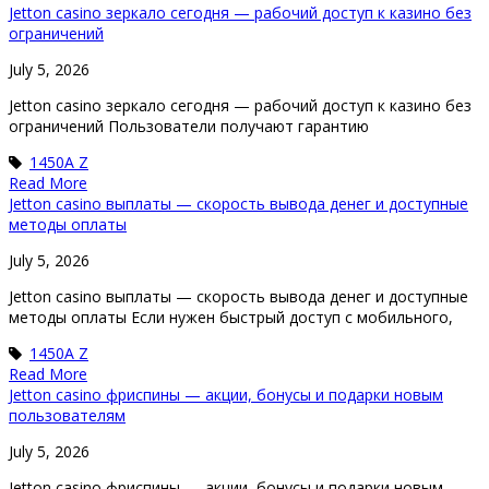
Jetton casino зеркало сегодня — рабочий доступ к казино без
ограничений
July 5, 2026
Jetton casino зеркало сегодня — рабочий доступ к казино без
ограничений Пользователи получают гарантию
1450A Z
Read More
Jetton casino выплаты — скорость вывода денег и доступные
методы оплаты
July 5, 2026
Jetton casino выплаты — скорость вывода денег и доступные
методы оплаты Если нужен быстрый доступ с мобильного,
1450A Z
Read More
Jetton casino фриспины — акции, бонусы и подарки новым
пользователям
July 5, 2026
Jetton casino фриспины — акции, бонусы и подарки новым