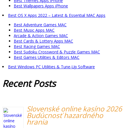
Best Themes Apps iPhone
Best Wallpapers Apps iPhone
Best OS X Apps 2022 – Latest & Essential MAC Apps
Best Adventure Games MAC
Best Music Apps MAC
Arcade & Action Games MAC
Best Cards & Lottery Apps MAC
Best Racing Games MAC
Best Sudoku Crossword & Puzzle Games MAC
Best Games Utilities & Editors MAC
Best Windows PC Utilities & Tune-Up Software
Recent
Posts
Slovenské online kasíno 2026
Budúcnosť hazardného
hrania