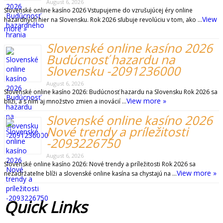
August 6, 2026
Slovenské online kasíno 2026 Vstupujeme do vzrušujúcej éry online
View
hazardných hier na Slovensku. Rok 2026 sľubuje revolúciu v tom, ako …
more »
Slovenské online kasíno 2026
Budúcnosť hazardu na
Slovensku -2091236000
August 6, 2026
Slovenské online kasíno 2026: Budúcnosť hazardu na Slovensku Rok 2026 sa
View more »
blíži, a s ním aj množstvo zmien a inovácií …
Slovenské online kasíno 2026
Nové trendy a príležitosti
-2093226750
August 6, 2026
Slovenské online kasíno 2026: Nové trendy a príležitosti Rok 2026 sa
View more »
nezadržateľne blíži a slovenské online kasína sa chystajú na …
Quick
Links