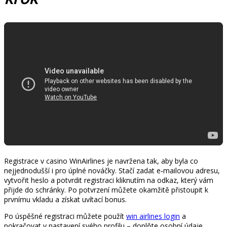
Registrace v casino WinAirlines je navržena tak, aby byla co
nejjednodušší i pro úplné nováčky. Stačí zadat e‑mailovou adresu,
vytvořit heslo a potvrdit registraci kliknutím na odkaz, který vám
přijde do schránky. Po potvrzení můžete okamžitě přistoupit k
prvnímu vkladu a získat uvítací bonus.
Po úspěšné registraci můžete použít
win airlines login
a
pokračovat v nastavení svého profilu – doplňte osobní údaje,