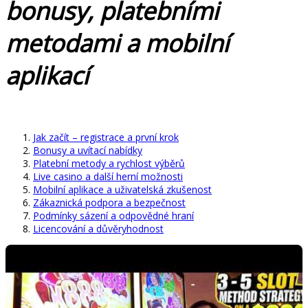
bonusy, platebními
metodami a mobilní
aplikací
Jak začít – registrace a první krok
Bonusy a uvítací nabídky
Platební metody a rychlost výběrů
Live casino a další herní možnosti
Mobilní aplikace a uživatelská zkušenost
Zákaznická podpora a bezpečnost
Podmínky sázení a odpovědné hraní
Licencování a důvěryhodnost