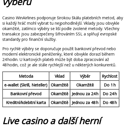
výběrů
Casino WinAirlines podporuje širokou škálu platebních metod, aby
si každý hráč mohl vybrat tu nejpohodlnější. Vklady jsou obvykle
okamžité, zatímco výběry se liší podle zvolené metody. Všechny
transakce jsou zabezpečeny šifrováním SSL a splňují evropské
standardy pro finanční služby.
Pro rychlé výběry se doporučuje použít bankovní převod nebo
moderní elektronické peněženky, které obvykle dorazí během
24 hodin. U kartových plateb může být doba zpracování až
48 hodin, což je ale stále rychlejší než u některých konkurentů.
Metoda
Vklad
Výběr
Rychlost
e‑wallet (Skrill, Neteller)
Okamžitě
Okamžitě
Do 1 h
Bankovní převod
Okamžitě
Jednou za 24 h
Do 24 h
Kreditní/kdebitní karta
Okamžitě
Jednou za 48 h
Do 48 h
Live casino a další herní