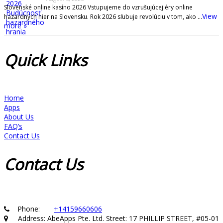
Slovenské online kasíno 2026 Vstupujeme do vzrušujúcej éry online
View
hazardných hier na Slovensku. Rok 2026 sľubuje revolúciu v tom, ako …
more »
Quick
Links
Home
Apps
About Us
FAQ’s
Contact Us
Contact
Us
Phone:
+14159660606
Address: AbeApps Pte. Ltd. Street: 17 PHILLIP STREET, #05-01