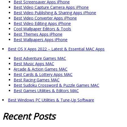
Best Screensaver Apps iPhone
Best Video Capture Camera Apps iPhone
Best Video Publishing & Sharing Apps iPhone
Best Video Converter Apps iPhone
Best Video Editing Apps iPhone
Cool Wallpaper Editors & Tools
Best Themes Apps iPhone
Best Wallpapers Apps iPhone
Best OS X Apps 2022 – Latest & Essential MAC Apps
Best Adventure Games MAC
Best Music Apps MAC
Arcade & Action Games MAC
Best Cards & Lottery Apps MAC
Best Racing Games MAC
Best Sudoku Crossword & Puzzle Games MAC
Best Games Utilities & Editors MAC
Best Windows PC Utilities & Tune-Up Software
Recent
Posts