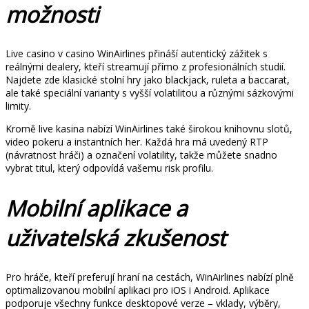
možnosti
Live casino v casino WinAirlines přináší autentický zážitek s
reálnými dealery, kteří streamují přímo z profesionálních studií.
Najdete zde klasické stolní hry jako blackjack, ruleta a baccarat,
ale také speciální varianty s vyšší volatilitou a různými sázkovými
limity.
Kromě live kasina nabízí WinAirlines také širokou knihovnu slotů,
video pokeru a instantních her. Každá hra má uvedený RTP
(návratnost hráči) a označení volatility, takže můžete snadno
vybrat titul, který odpovídá vašemu risk profilu.
Mobilní aplikace a
uživatelská zkušenost
Pro hráče, kteří preferují hraní na cestách, WinAirlines nabízí plně
optimalizovanou mobilní aplikaci pro iOS i Android. Aplikace
podporuje všechny funkce desktopové verze – vklady, výběry,