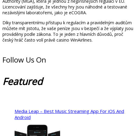
Authority (MGA), která je jednou z nejpřísnějších regulací v EU.
Licencování zajišťuje, že všechny hry jsou náhodné a testované
nezávislými laboratořemi, jako je eCOGRA.
Díky transparentnímu přístupu k regulacím a pravidelným auditům
můžete mít jistotu, že vaše peníze jsou v bezpečí a že výplaty jsou
prováděny podle zákona. To je jeden z hlavních důvodů, proč
český hráč často volí právě casino WinAirlines.
Follow Us On
Featured
Media Leap – Best Music Streaming App For iOS And
Android